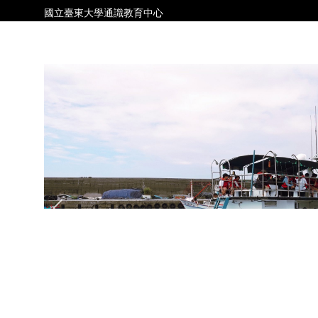
跳
國立臺東大學通識教育中心
到
主
要
內
容
區